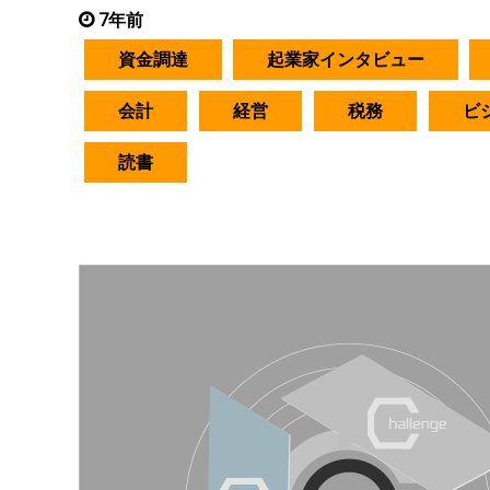
7年前
資金調達
起業家インタビュー
会計
経営
税務
ビ
読書