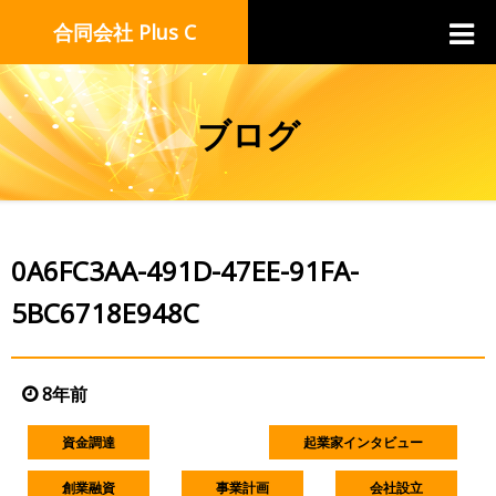
合同会社 Plus C
ブログ
0A6FC3AA-491D-47EE-91FA-
5BC6718E948C
8年前
資金調達
起業家インタビュー
創業融資
事業計画
会社設立