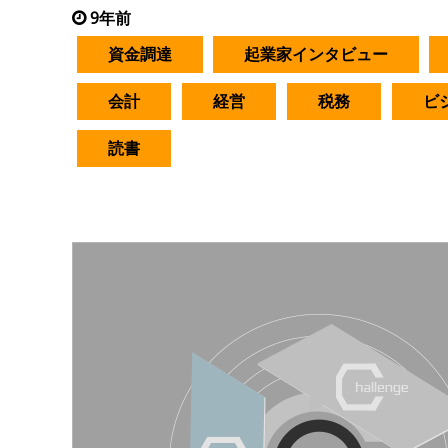
9年前
資金調達
起業家インタビュー
会計
経営
税務
ビ
読書