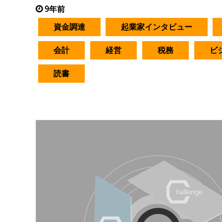
9年前
資金調達
起業家インタビュー
会計
経営
税務
ビ
読書