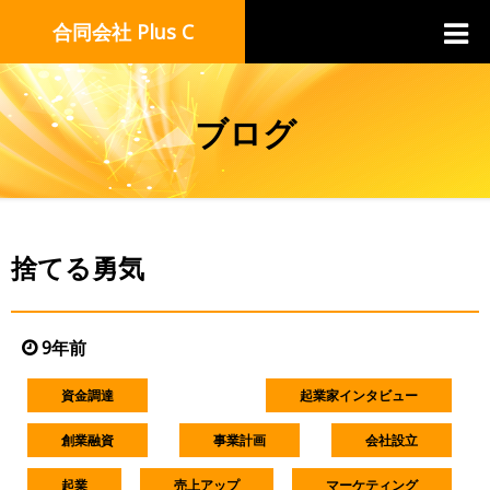
合同会社 Plus C
ブログ
捨てる勇気
9年前
資金調達
起業家インタビュー
創業融資
事業計画
会社設立
起業
売上アップ
マーケティング