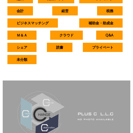
会計
経営
税務
ビジネスマッチング
補助金・助成金
Ｍ＆Ａ
クラウド
Q&A
シェア
読書
プライベート
未分類